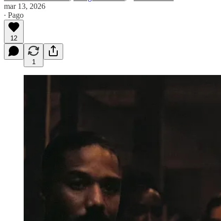
mar 13, 2026
∙ Pago
12
1