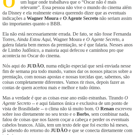
O
um lugar onde trabalhava que o “Oscar não é mais
relevante”. Essa pessoa não vive o mundo do cinema além
da Disney e ela realmente estava querendo dizer que as eventuais
indicações a
Wagner Moura
e
O Agente Secreto
não seriam assim
tão importantes quanto o BBB.
Ela não está necessariamente errada. De fato, se não fosse Fernanda
Torres,
Ainda Estou Aqui
, Wagner Moura e
O Agente Secreto
, a
galera falaria bem menos da premiação, se é que falaria. Nesses anos
de Limbo Judônico, a maioria aqui defecou e caminhou pro que
acontecia no Oscar do cinema.
Nós aqui do
JUDÃO
, numa edição especial que será enviada nesse
fim de semana pra todo mundo, vamos dar os nossos pitacos sobre a
premiação, com nossas apostas e nossas torcidas que, sabemos, são
coisas completamente diferentes. Vamos rir risos, depois fazer as
contas de quem acertou mais e melhor e tudo ótimo.
Mas a verdade é que as coisas esse ano estão estranhas. Tirando
O
Agente Secreto
-- e aqui falamos única e exclusiva de um ponto de
vista de Brasilidade -- o clima não tá muito bom. O
Renan
escreveu
sobre isso diretamente no seu texto e o
Borbs
, sem combinar nada,
falou de coisas que nos fazem coçar a cabeça e perder os eventuais
cabelos brancos. Aliás, tem um texto dele que foi escrito há meses,
já sabendo do retorno do
JUDÃO
e que se conecta diretamente com