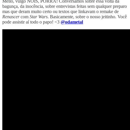
Mello, vulgo NÓIS, PORRA! Conversamos sobre essa volta da
bagunça, da inocência, sobre entrevistas feitas sem qualquer preparo
mas que deram muito certo ou textos que linkavam o remake de
Renascer
com
Star Wars
. Basicamente, sobre o nosso jeitinho. Você
pode assistir aí todo o papo! <3
@odametal