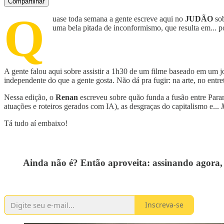
Compartilhar
Q
uase toda semana a gente escreve aqui no
JUDÃO
sob
uma bela pitada de inconformismo, que resulta em... po
A gente falou aqui sobre assistir a 1h30 de um filme baseado em um j
independente do que a gente gosta. Não dá pra fugir: na arte, no entr
Nessa edição, o
Renan
escreveu sobre quão funda a fusão entre Para
atuações e roteiros gerados com IA), as desgraças do capitalismo e...
Tá tudo aí embaixo!
Ainda não é? Então aproveita: assinando agora, 
Inscreva-se