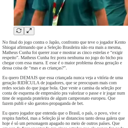
No final do jogo contra o Japão, confronto que teve o jogador Kento
Shiogai afirmando que a Seleção Brasileira não era mais a mesma,
Matheus Cunha foi querer zoar e mostrar as cinco estrelas e “exigir
respeito”. Matheus Cunha fez porra nenhuma no jogo do bicho pra
chegar com essa marra. E esse é o maior problema dessa geração e
dessa coisa de “mas e as crianças?”.
Eu quero DEMAIS que essa criançada nunca veja a vitória de uma
geração RIDÍCULA de jogadores, que se preocupam mais com
redes sociais do que jogar bola. Que veste a camisa da seleção por
conta de esquema de empresário pra valorizar o passe e ir jogar num
time de segunda prateleira de algum campeonato europeu. Que
fazem publi e são garotos-propaganda de bet.
Eu quero jogador que entenda que o Brasil, o país, o povo, vive e
respira futebol, mas a Seleção já se distanciou tanto dessa galera que
hoje é só um personagem apagado no meio de outros países. Que