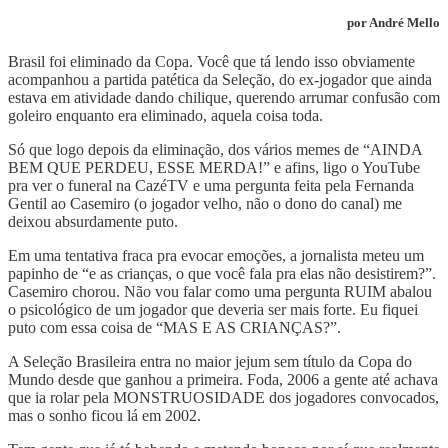
por André Mello
Brasil foi eliminado da Copa. Você que tá lendo isso obviamente
acompanhou a partida patética da Seleção, do ex-jogador que ainda
estava em atividade dando chilique, querendo arrumar confusão com
goleiro enquanto era eliminado, aquela coisa toda.
Só que logo depois da eliminação, dos vários memes de “AINDA
BEM QUE PERDEU, ESSE MERDA!” e afins, ligo o YouTube
pra ver o funeral na CazéTV e uma pergunta feita pela Fernanda
Gentil ao Casemiro (o jogador velho, não o dono do canal) me
deixou absurdamente puto.
Em uma tentativa fraca pra evocar emoções, a jornalista meteu um
papinho de “e as crianças, o que você fala pra elas não desistirem?”.
Casemiro chorou. Não vou falar como uma pergunta RUIM abalou
o psicológico de um jogador que deveria ser mais forte. Eu fiquei
puto com essa coisa de “MAS E AS CRIANÇAS?”.
A Seleção Brasileira entra no maior jejum sem título da Copa do
Mundo desde que ganhou a primeira. Foda, 2006 a gente até achava
que ia rolar pela MONSTRUOSIDADE dos jogadores convocados,
mas o sonho ficou lá em 2002.