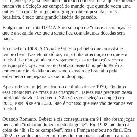
Tem gente que já tá bebendo e metendo boneco por aí que realmente
nunca viu a Seleção ser campeã do mundo, que quando veem uma
entrevista com algum jogador gringo sobre o peso da camisa
brasileira, é tudo uma grande história do passado.
E algo que me irrita DEMAIS nesse papo de “mas e as crianças” é
que é a segunda vez que a gente fica com algumas décadas sem
nada.
Eu nasci em 1986. A Copa de 94 foi a primeira que eu assisti e
lembro bem. Nas eliminatórias, eu já tinha uma noção do que era
futebol. Lembro, ainda que vagamente, das reclamações com a
seleção pré-Copa, lembro do Galvão pisando no pé do Pelé na
comemoração, do Maradona sendo levado de bracinho pela
enfermeira que pegaria o cara no dopping.
Apesar de ter um jejum absurdo de títulos desde 1970, não tinha
essa choradeira de “mas e as crianças?”. Talvez elas precisem dessa
bordoada da vida logo cedo. Não vão ver a seleção campeã em
2026, e sei lá se em 2030. Não é por isso que eles vão deixar de ver
futebol.
Quando Romário, Bebeto e cia conseguiram em 94, não foram jogar
pensando “todo mundo tem medo da gente”. Em 1998, até tinha a
coisa de “Ih, são os campeões”, mas a França tombou no final. Em
2002, a grande aposta era um jogador que quase acabou a carreira