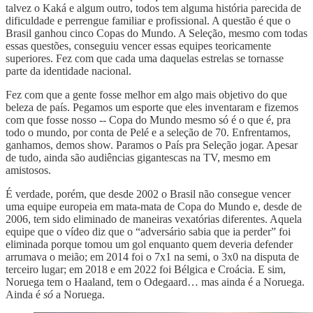
talvez o Kaká e algum outro, todos tem alguma história parecida de
dificuldade e perrengue familiar e profissional. A questão é que o
Brasil ganhou cinco Copas do Mundo. A Seleção, mesmo com todas
essas questões, conseguiu vencer essas equipes teoricamente
superiores. Fez com que cada uma daquelas estrelas se tornasse
parte da identidade nacional.
Fez com que a gente fosse melhor em algo mais objetivo do que
beleza de país. Pegamos um esporte que eles inventaram e fizemos
com que fosse nosso -- Copa do Mundo mesmo só é o que é, pra
todo o mundo, por conta de Pelé e a seleção de 70. Enfrentamos,
ganhamos, demos show. Paramos o País pra Seleção jogar. Apesar
de tudo, ainda são audiências gigantescas na TV, mesmo em
amistosos.
É verdade, porém, que desde 2002 o Brasil não consegue vencer
uma equipe europeia em mata-mata de Copa do Mundo e, desde de
2006, tem sido eliminado de maneiras vexatórias diferentes. Aquela
equipe que o vídeo diz que o “adversário sabia que ia perder” foi
eliminada porque tomou um gol enquanto quem deveria defender
arrumava o meião; em 2014 foi o 7x1 na semi, o 3x0 na disputa de
terceiro lugar; em 2018 e em 2022 foi Bélgica e Croácia. E sim,
Noruega tem o Haaland, tem o Odegaard… mas ainda é a Noruega.
Ainda é
só
a Noruega.