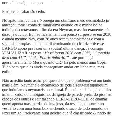
normal tem algum tempo.
E não vai acabar tão cedo.
No apito final contra a Noruega um otimismo meio desmiolado já
ameaçou tomar conta de minh’alma quando eu e minha bolha
todinha decretávamos o fim da era Neymar, mas sinceramente até
disso já duvido. Eu não ficaria nem um pouco surpreso se em 2030
o ainda menino Ney, com 38 anos recém completados e com a
segunda artroplastia de quadril terminando de cicatrizar tivesse
LARGO apoio pra fazer uma (outra) última dança. Já consigo
VISUALIZAR os posts “
Messi jogou 2026 com 39!”, “Cronaldo
tava com 41!”, “Luka Podric tinha 40!” -
até porque já
aposentaram tanto Messi quanto CR7 há pelo menos uma Copa.
Tudo bem que eles ainda conseguiam andar em linha reta, mas
enfim.
Não acredito tanto assim porque acho que o problema vai um tanto
mais além. Neymar é a encarnação de toda a zeitgeist tupiniquim
que intitulamos neymarzismo cultural. É a cultura da bet, do adulto
infantilizado, do umbiguismo, da igreja de parede preta, do pisar na
cabeça dos outros e sair fazendo LERO-LERO-LÉÉ, de chamar
quem aponta tuas merdas de invejoso, da resenha, de entrar no
vestiário com uma boombox enchendo o saco de todo mundo, de
fazer um gol irrelevante num goleiro que tá classificado & rindo de