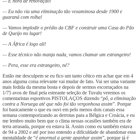
— É hora de renovação!
— Eu não via uma eliminação tão vexaminosa desde 1900 e
guaraná com rolha!
— Vamos implodir o prédio da CBF e construir uma Casa do Pão
de Queijo no lugar!
— A África é logo ali!
— Esse técnico não manja nada, vamos chamar um estrangeiro!
— Pera, esse era estrangeiro, né?
Então me desculpem se eu fico um tanto cético em achar que em 4
anos alguma coisa relevante vai mudar de fato. Vai ser uma variante
mais fedida da mesma bosta e depois de sermos escorraçados na
1/75 avos de final pela estreante seleção de Tuvalu veremos os
comentaristas esportivos PISTOLAÇOS dizendo “
pô, a eliminação
contra a Noruega até que não foi tão vergonhosa assim
”. Porque
foi basicamente o que eu ouvi em pelo menos dois canais essa
semana contemporizando as derrotas para a Bélgica e Croácia, e eu
me lembro muito bem que o clima nessas ocasiões também era de
terra arrasada, porque eu estava lá. Assim como eu também estava
de 94 a 2002 e até por isso entendo a dificuldade de abandonar essa
mentalidade de “
é anormal a gente apanhar assim
”, porque já é