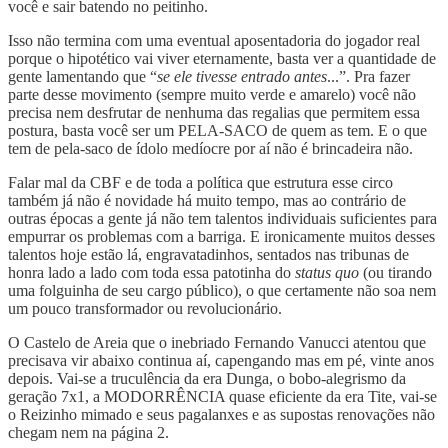
você e sair batendo no peitinho.
Isso não termina com uma eventual aposentadoria do jogador real
porque o hipotético vai viver eternamente, basta ver a quantidade de
gente lamentando que “
se ele tivesse entrado antes
...”. Pra fazer
parte desse movimento (sempre muito verde e amarelo) você não
precisa nem desfrutar de nenhuma das regalias que permitem essa
postura, basta você ser um PELA-SACO de quem as tem. E o que
tem de pela-saco de ídolo medíocre por aí não é brincadeira não.
Falar mal da CBF e de toda a política que estrutura esse circo
também já não é novidade há muito tempo, mas ao contrário de
outras épocas a gente já não tem talentos individuais suficientes para
empurrar os problemas com a barriga. E ironicamente muitos desses
talentos hoje estão lá, engravatadinhos, sentados nas tribunas de
honra lado a lado com toda essa patotinha do
status quo
(ou tirando
uma folguinha de seu cargo público), o que certamente não soa nem
um pouco transformador ou revolucionário.
O Castelo de Areia que o inebriado Fernando Vanucci atentou que
precisava vir abaixo continua aí, capengando mas em pé, vinte anos
depois. Vai-se a truculência da era Dunga, o bobo-alegrismo da
geração 7x1, a MODORRÊNCIA quase eficiente da era Tite, vai-se
o Reizinho mimado e seus pagalanxes e as supostas renovações não
chegam nem na página 2.