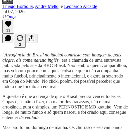
Thiago Borbolla
,
André Mello
, e
Leonardo Alcalde
jul 07, 2026
Ouça
11
3
“
Arrogância do Brasil no futebol contrasta com imagem de país
alegre, diz comentarista inglês
” era a chamada de uma entrevista
publicada pelo site da BBC Brasil. Não lembro quem compartilhou,
mas veio um pouco com aquela coisa de quem não acompanha
muito futebol, principalmente o internacional, e agora tá soterrado
em Copa do Mundo. No click, porém, foi possível perceber que
tudo o que foi dito ali era real.
A questão é que a crença de que o Brasil precisa vencer todas as
Copas e, se não o fizer, é o maior dos fracassos, não é uma
arrogância pura e simples, um PERNOSTICISMO gratuito. Vem de
longe, de muito fundo e só quem nasceu e foi criado aqui consegue
entender
de verdade.
Mas isso foi no domingo de manhã. Os churrascos estavam ainda