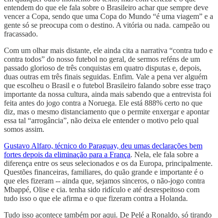
entendem do que ele fala sobre o Brasileiro achar que sempre deve
vencer a Copa, sendo que uma Copa do Mundo “é uma viagem” e a
gente só se preocupa com o destino. A vitória ou nada. campeão ou
fracassado.
Com um olhar mais distante, ele ainda cita a narrativa “contra tudo e
contra todos” do nosso futebol no geral, de sermos reféns de um
passado glorioso de três conquistas em quatro disputas e, depois,
duas outras em três finais seguidas. Enfim. Vale a pena ver alguém
que escolheu o Brasil e o futebol Brasileiro falando sobre esse traço
importante da nossa cultura, ainda mais sabendo que a entrevista foi
feita antes do jogo contra a Noruega. Ele está 888% certo no que
diz, mas o mesmo distanciamento que o permite enxergar e apontar
essa tal “arrogância”, não deixa ele entender o motivo pelo qual
somos assim.
Gustavo Alfaro, técnico do Paraguay, deu umas declarações bem
fortes depois da eliminação para a França
. Nela, ele fala sobre a
diferença entre os seus selecionados e os da Europa, principalmente.
Questões financeiras, familiares, do quão grande e importante é o
que eles fizeram -- ainda que, sejamos sinceros, o não-jogo contra
Mbappé, Olise e cia. tenha sido ridículo e até desrespeitoso com
tudo isso o que ele afirma e o que fizeram contra a Holanda.
Tudo isso acontece também por aqui. De Pelé a Ronaldo, só tirando