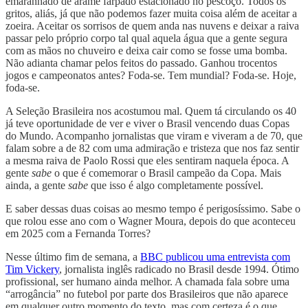
emaranhado de arame farpado estacionado no pescoço. Todos os
gritos, aliás, já que não podemos fazer muita coisa além de aceitar a
zoeira. Aceitar os sorrisos de quem anda nas nuvens e deixar a raiva
passar pelo próprio corpo tal qual aquela água que a gente segura
com as mãos no chuveiro e deixa cair como se fosse uma bomba.
Não adianta chamar pelos feitos do passado. Ganhou trocentos
jogos e campeonatos antes? Foda-se. Tem mundial? Foda-se. Hoje,
foda-se.
A Seleção Brasileira nos acostumou mal. Quem tá circulando os 40
já teve oportunidade de ver e viver o Brasil vencendo duas Copas
do Mundo. Acompanho jornalistas que viram e viveram a de 70, que
falam sobre a de 82 com uma admiração e tristeza que nos faz sentir
a mesma raiva de Paolo Rossi que eles sentiram naquela época. A
gente
sabe
o que é comemorar o Brasil campeão da Copa. Mais
ainda, a gente
sabe
que isso é algo completamente possível.
E saber dessas duas coisas ao mesmo tempo é perigosíssimo. Sabe o
que rolou esse ano com o Wagner Moura, depois do que aconteceu
em 2025 com a Fernanda Torres?
Nesse último fim de semana, a
BBC publicou uma entrevista com
Tim Vickery
, jornalista inglês radicado no Brasil desde 1994. Ótimo
profissional, ser humano ainda melhor. A chamada fala sobre uma
“arrogância” no futebol por parte dos Brasileiros que não aparece
em qualquer outro momento do texto, mas com certeza é o que