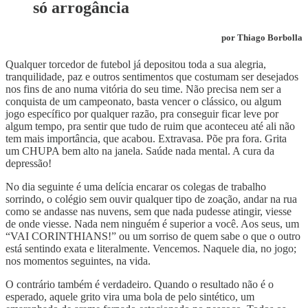
só arrogância
por Thiago Borbolla
Qualquer torcedor de futebol já depositou toda a sua alegria,
tranquilidade, paz e outros sentimentos que costumam ser desejados
nos fins de ano numa vitória do seu time. Não precisa nem ser a
conquista de um campeonato, basta vencer o clássico, ou algum
jogo específico por qualquer razão, pra conseguir ficar leve por
algum tempo, pra sentir que tudo de ruim que aconteceu até ali não
tem mais importância, que acabou. Extravasa. Põe pra fora. Grita
um CHUPA bem alto na janela. Saúde nada mental. A cura da
depressão!
No dia seguinte é uma delícia encarar os colegas de trabalho
sorrindo, o colégio sem ouvir qualquer tipo de zoação, andar na rua
como se andasse nas nuvens, sem que nada pudesse atingir, viesse
de onde viesse. Nada nem ninguém é superior a você. Aos seus, um
“VAI CORINTHIANS!” ou um sorriso de quem sabe o que o outro
está sentindo exata e literalmente. Vencemos. Naquele dia, no jogo;
nos momentos seguintes, na vida.
O contrário também é verdadeiro. Quando o resultado não é o
esperado, aquele grito vira uma bola de pelo sintético, um