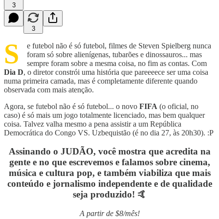
3
3
S
e futebol não é só futebol, filmes de Steven Spielberg nunca
foram só sobre alienígenas, tubarões e dinossauros... mas
sempre foram sobre a mesma coisa, no fim as contas. Com
Dia D
, o diretor constrói uma história que pareeeece ser uma coisa
numa primeira camada, mas é completamente diferente quando
observada com mais atenção.
Agora, se futebol não é só futebol... o novo
FIFA
(o oficial, no
caso) é só mais um jogo totalmente licenciado, mas bem qualquer
coisa. Talvez valha mesmo a pena assistir a um República
Democrática do Congo VS. Uzbequistão (é no dia 27, às 20h30). :P
Assinando o
JUDÃO,
você mostra que acredita na
gente e no que escrevemos e falamos sobre cinema,
música e cultura pop, e também viabiliza que mais
conteúdo e jornalismo independente e de qualidade
seja produzido! 🤙
A partir de $8/mês!