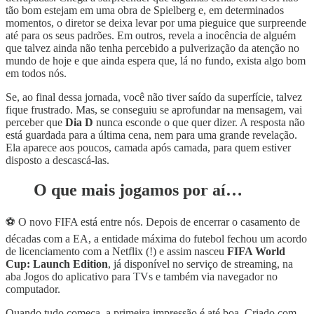
tão bom estejam em uma obra de Spielberg e, em determinados
momentos, o diretor se deixa levar por uma pieguice que surpreende
até para os seus padrões. Em outros, revela a inocência de alguém
que talvez ainda não tenha percebido a pulverização da atenção no
mundo de hoje e que ainda espera que, lá no fundo, exista algo bom
em todos nós.
Se, ao final dessa jornada, você não tiver saído da superfície, talvez
fique frustrado. Mas, se conseguiu se aprofundar na mensagem, vai
perceber que
Dia D
nunca esconde o que quer dizer. A resposta não
está guardada para a última cena, nem para uma grande revelação.
Ela aparece aos poucos, camada após camada, para quem estiver
disposto a descascá-las.
O que mais jogamos por aí…
⚽ O novo FIFA está entre nós. Depois de encerrar o casamento de
décadas com a EA, a entidade máxima do futebol fechou um acordo
de licenciamento com a Netflix (!) e assim nasceu
FIFA World
Cup: Launch Edition
, já disponível no serviço de streaming, na
aba Jogos do aplicativo para TVs e também via navegador no
computador.
Quando tudo começa, a primeira impressão é até boa. Criado com