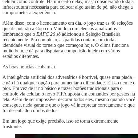
celular como controle. Há um certo delay, mas, considerando toda a
infraestrutura necessária para colocar algo assim de pé, não chega a
comprometer a experiência.
Além disso, com o licenciamento em dia, o jogo traz as 48 seleções
que disputarão a Copa do Mundo, com elencos atualizados –
lembrando que o
EAFC 26
só adicionou a Seleção Brasileira
recentemente. Pra completar, as partidas contam com toda a
identidade visual do torneio que começou hoje. O clima funciona
muito bem, e dá para disputar a competição inteira em vários
estádios diferentes.
As boas notícias acabam aí.
A inteligência artificial dos adversários é horrível, quase uma piada –
e não há qualquer opção para aumentar a dificuldade. E isso nem é o
pior. Em vez de ir no básico e trazer botões tradicionais para o
controle via celular, o novo FIFA aposta em comandos por gestos na
tela. Além de ser impossível decorar todos eles, mesmo quando você
consegue, nada garante que o jogo vá interpretar corretamente o que
foi desenhado com os dedos.
Em um jogo que exige precisão, isso se torna extremamente
frustrante.