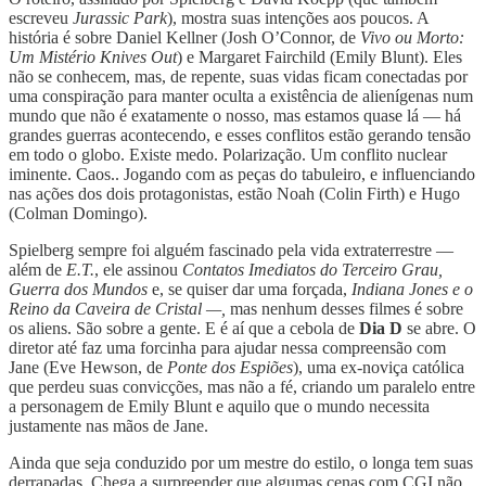
escreveu
Jurassic Park
), mostra suas intenções aos poucos. A
história é sobre Daniel Kellner (Josh O’Connor, de
Vivo ou Morto:
Um Mistério Knives Out
) e Margaret Fairchild (Emily Blunt). Eles
não se conhecem, mas, de repente, suas vidas ficam conectadas por
uma conspiração para manter oculta a existência de alienígenas num
mundo que não é exatamente o nosso, mas estamos quase lá — há
grandes guerras acontecendo, e esses conflitos estão gerando tensão
em todo o globo. Existe medo. Polarização. Um conflito nuclear
iminente. Caos.. Jogando com as peças do tabuleiro, e influenciando
nas ações dos dois protagonistas, estão Noah (Colin Firth) e Hugo
(Colman Domingo).
Spielberg sempre foi alguém fascinado pela vida extraterrestre —
além de
E.T.
, ele assinou
Contatos Imediatos do Terceiro Grau,
Guerra dos Mundos
e, se quiser dar uma forçada,
Indiana Jones e o
Reino da Caveira de Cristal
—,
mas nenhum desses filmes é sobre
os aliens. São sobre a gente. E é aí que a cebola de
Dia D
se abre. O
diretor até faz uma forcinha para ajudar nessa compreensão com
Jane (Eve Hewson, de
Ponte dos Espiões
), uma ex-noviça católica
que perdeu suas convicções, mas não a fé, criando um paralelo entre
a personagem de Emily Blunt e aquilo que o mundo necessita
justamente nas mãos de Jane.
Ainda que seja conduzido por um mestre do estilo, o longa tem suas
derrapadas. Chega a surpreender que algumas cenas com CGI não