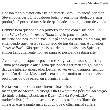
por Renan Martins Frade
Considerado o maior cineasta da história, virou um clichê aclamar
Steven Spielberg. Em qualquer lugar, o seu nome atrelado a uma
produção é por si só um selo de qualidade, um argumento de venda.
Lembro bem quando tive o primeiro contato com a sua obra. Foi
com
E.T.: O Extraterrestre
.
Tubarão
veio pouco depois.
Influenciado pela minha mãe, que já adorava o trabalho do cara, fui
entendendo quem estava ali do lado de trás da câmera. Aí chegou
Jurassic Park
. Não que precisasse de muito mais, mas Spielberg
entrou tranquilamente no meu panteão pessoal da sétima arte.
Acontece que, naquela época, eu enxergava apenas a superfície.
Tinha pena daquele alienígena que poderia ser meu amigo. Medo
daquele tubarão ameaçador. Delirei ao ver os dinossauros rugindo
para além da tela. Mas aquelas eram obras muito maiores e mais
profundas do que pareciam à primeira vista.
Nesta semana, estreia nos cinemas brasileiros o novo longa-
metragem de Steven Spielberg,
Dia D
– em uma péssima adaptação
do título original,
Disclosure Day
(”Dia da Revelação”, em
tradução livre). E, como acontece com os melhores filmes do
cineasta, existe muito mais aqui do que o olhar inicial sugere.