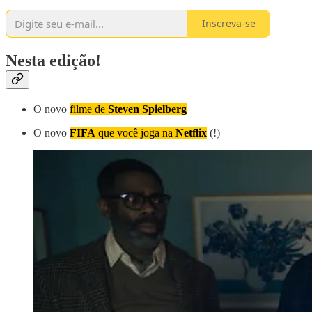
Inscreva-se
Nesta edição!
O novo
filme de
Steven Spielberg
O novo
FIFA
que você joga na
Netflix
(!)